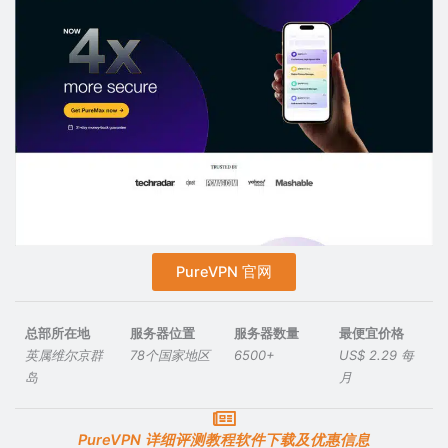
PureVPN 官网
总部所在地
服务器位置
服务器数量
最便宜价格
英属维尔京群
78个国家地区
6500+
US$ 2.29 每
岛
月
PureVPN 详细评测教程软件下载及优惠信息