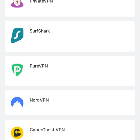
PrivateVPN
SurfShark
PureVPN
NordVPN
CyberGhost VPN