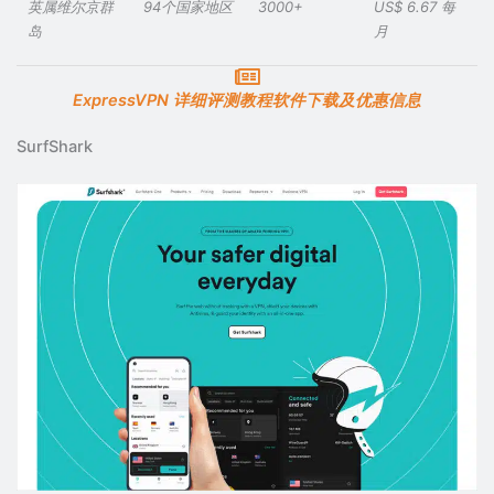
英属维尔京群
94个国家地区
3000+
US$ 6.67 每
岛
月
ExpressVPN 详细评测教程软件下载及优惠信息
SurfShark